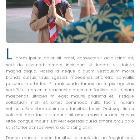
L
orem ipsum dolor sit amet, consectetur adipiscing elit,
sed do eiusmod tempor incididunt ut labore et dolore
magna aliqua. Massa id neque aliquam vestibulum morbi
blandit cursus risus. Egestas maecenas pharetra convallis
posuere morbi leo. Et malesuada fames ac turpis egestas
sed. Purus non enim praesent elementum facilisis leo. Id diam
maecenas ultricies mi eget mauris pharetra et. Tristique
sollicitudin nibh sit amet commodo nulla facilisi nullam
vehicula. Sed libero enim sed faucibus turpis. Orci sagittis eu
volutpat odio facilisis mauris sit amet massa. A arcu cursus
vitae congue mauris. Est velit egestas dui id ornare arcu odio
ut. Et tortor at risus viverra adipiscing at in.
Donec massa sapien faucibus et molestie ac feugiat sed.