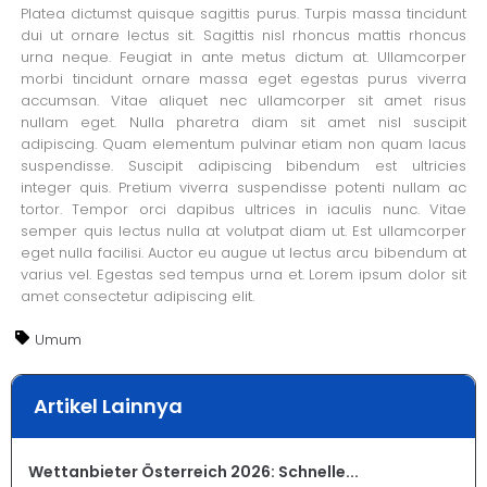
Platea dictumst quisque sagittis purus. Turpis massa tincidunt
dui ut ornare lectus sit. Sagittis nisl rhoncus mattis rhoncus
urna neque. Feugiat in ante metus dictum at. Ullamcorper
morbi tincidunt ornare massa eget egestas purus viverra
accumsan. Vitae aliquet nec ullamcorper sit amet risus
nullam eget. Nulla pharetra diam sit amet nisl suscipit
adipiscing. Quam elementum pulvinar etiam non quam lacus
suspendisse. Suscipit adipiscing bibendum est ultricies
integer quis. Pretium viverra suspendisse potenti nullam ac
tortor. Tempor orci dapibus ultrices in iaculis nunc. Vitae
semper quis lectus nulla at volutpat diam ut. Est ullamcorper
eget nulla facilisi. Auctor eu augue ut lectus arcu bibendum at
varius vel. Egestas sed tempus urna et. Lorem ipsum dolor sit
amet consectetur adipiscing elit.
Umum
Artikel Lainnya
Wettanbieter Österreich 2026: Schnelle...