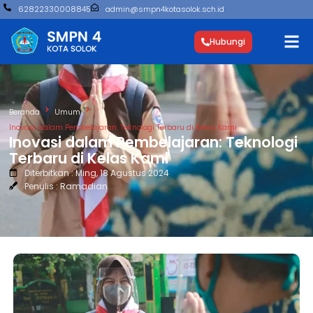
62822330008845
admin@smpn4kotasolok.sch.id
Hubungi
Beranda
Umum
Inovasi dalam Pembelajaran: Teknologi Terbaru di Kelas Kami
Inovasi dalam Pembelajaran: Teknologi
Terbaru di Kelas Kami
Diterbitkan : Ming, 18 Agustus 2024
Penulis : Ramadian