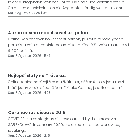
In der aufregenden Welt der Online-Casinos und Wettanbieter in
Österreich entwickeln sich die Angebote ständig weiter. Im Jahr...
Sel, 4 Agustus 2026 | 9:40
Atefia casino mobiilisovellus: pelaa...
Online-kasinot ovat nousseet suosioon, ja Atefia tarjoaa yhden
parhaista vaihtoehdoista pelaamiseen. Käyttäjät voivat nauttia yli
9 600 pelistä,...
Sen, 3 Agustus 2026 | 5:49
Nejlepší sloty na Tikitaka...
Online kasina nabízejí širokou škálu her, přičemž sloty jsou mezi
hráči jedny z nejoblíbenějších. Tikitaka Casino, jakožto moderní...
Sen, 3 Agustus 2026 | 4:28
Coronavirus disease 2019
COVID-19 is a contagious disease caused by the coronavirus
SARS-CoV-2. In January 2020, the disease spread worldwide,
resulting...
Sen, 3 Agustus 2026 | 2:15