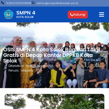
62822330008845
admin@smpn4kotasolok.sch.id
Hubungi
Beranda
Berita
OSIS SMPN 4 Kota Solok Bagikan Takjil Gratis di Depan Kantor DPPKB Kota Solok
OSIS SMPN 4 Kota Solok Bagikan Takjil
Gratis di Depan Kantor DPPKB Kota
Solok
Diterbitkan : Rab, 19 Maret 2025
Penulis : idilputra