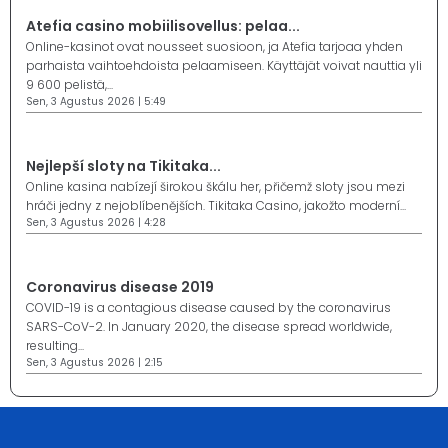
Atefia casino mobiilisovellus: pelaa...
Online-kasinot ovat nousseet suosioon, ja Atefia tarjoaa yhden
parhaista vaihtoehdoista pelaamiseen. Käyttäjät voivat nauttia yli
9 600 pelistä,...
Sen, 3 Agustus 2026 | 5:49
Nejlepší sloty na Tikitaka...
Online kasina nabízejí širokou škálu her, přičemž sloty jsou mezi
hráči jedny z nejoblíbenějších. Tikitaka Casino, jakožto moderní...
Sen, 3 Agustus 2026 | 4:28
Coronavirus disease 2019
COVID-19 is a contagious disease caused by the coronavirus
SARS-CoV-2. In January 2020, the disease spread worldwide,
resulting...
Sen, 3 Agustus 2026 | 2:15