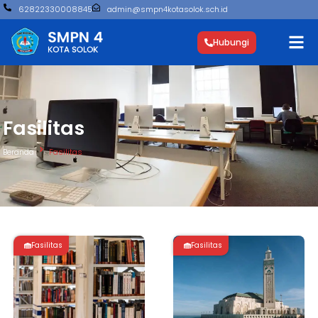
62822330008845
admin@smpn4kotasolok.sch.id
Hubungi
Fasilitas
Beranda
Fasilitas
Fasilitas
Fasilitas