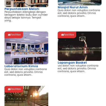
Masjid Nurul Amin
Perpustakaan Melati
Quia dolori non voluptas contraria
Perpustakaan dilengkapi dengan
est, sed doloris privatio. Omnia
beragam koleksi buku dan sumber
contraria, quos etiam...
daya belajar lainnya. Tempat
yang...
Fasilitas
Fasilitas
Lapangan Basket
uia dolori non voluptas contraria
Laboratorium Kimia
est, sed doloris privatio. Omnia
Quia dolori non voluptas contraria
contraria, quos etiam...
est, sed doloris privatio. Omnia
contraria, quos etiam...
Fasilitas