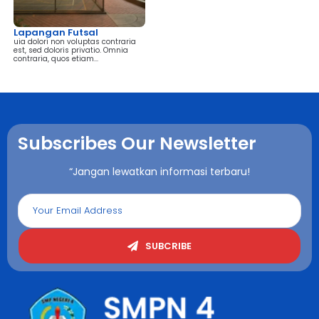
Lapangan Futsal
uia dolori non voluptas contraria
est, sed doloris privatio. Omnia
contraria, quos etiam...
Subscribes Our Newsletter
“Jangan lewatkan informasi terbaru!
SUBCRIBE