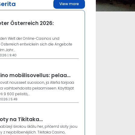
Berita
View more
ter Österreich 2026:
nden Welt der Online-Casinos und
n Österreich entwickeln sich die Angebote
Im Jahr...
026 | 9:40
ino mobiilisovellus: pelaa...
 ovat nousseet suosioon, ja Atefia tarjoaa
a vaihtoehdoista pelaamiseen. Käyttäjät
i 9 600 pelistä,...
2026 | 5:49
oty na Tikitaka...
abízejí širokou škálu her, přičemž sloty jsou
y z nejoblíbenějších. Tikitaka Casino,