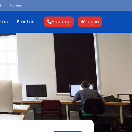
B
Alumni
itas
Prestasi
Hubungi
Log in