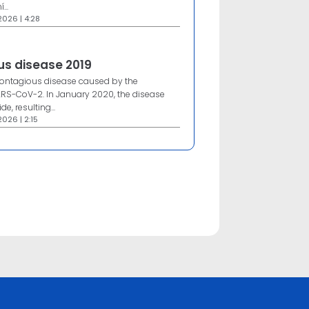
...
2026 | 4:28
us disease 2019
contagious disease caused by the
RS-CoV-2. In January 2020, the disease
e, resulting...
026 | 2:15