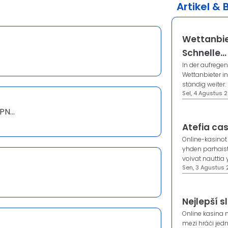
Artikel & 
Wettanbie
Schnelle...
In der aufrege
Wettanbieter i
ständig weiter. 
Sel, 4 Agustus 2
N...
Atefia cas
Online-kasinot
yhden parhaist
voivat nauttia yl
Sen, 3 Agustus 
Nejlepší sl
Online kasina n
mezi hráči jedn