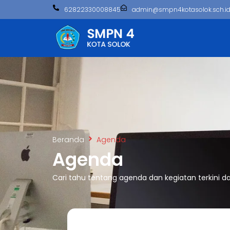
62822330008845
admin@smpn4kotasolok.sch.i
Beranda
Agenda
Agenda
Cari tahu tentang agenda dan kegiatan terkini 