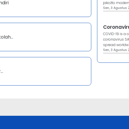
diri
jakožto moderní
Sen, 3 Agustus 
Coronavir
COVID-19 is a 
lah...
coronavirus SA
spread worldwid
Sen, 3 Agustus 2
..