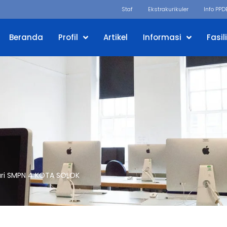
d
Staf
Ekstrakurikuler
Info PPD
Beranda
Profil
Artikel
Informasi
Fasil
dari SMPN 4 KOTA SOLOK