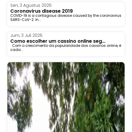
Sen, 3 Agustus 2026
Coronavirus disease 2019
COVID-19 is a contagious disease caused by the coronavirus
SARS-CoV-2. In...
Jum, 3 Juli 2026
Como escolher um cassino online seg...
Com o crescimento da popularidade dos cassinos online, é
cada...