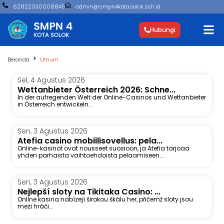
62822330008845
admin@smpn4kotasolok.sch.id
Hubungi
Beranda
Umum
Sel, 4 Agustus 2026
Wettanbieter Österreich 2026: Schne...
In der aufregenden Welt der Online-Casinos und Wettanbieter
in Österreich entwickeln...
Sen, 3 Agustus 2026
Atefia casino mobiilisovellus: pela...
Online-kasinot ovat nousseet suosioon, ja Atefia tarjoaa
yhden parhaista vaihtoehdoista pelaamiseen....
Sen, 3 Agustus 2026
Nejlepší sloty na Tikitaka Casino: ...
Online kasina nabízejí širokou škálu her, přičemž sloty jsou
mezi hráči...