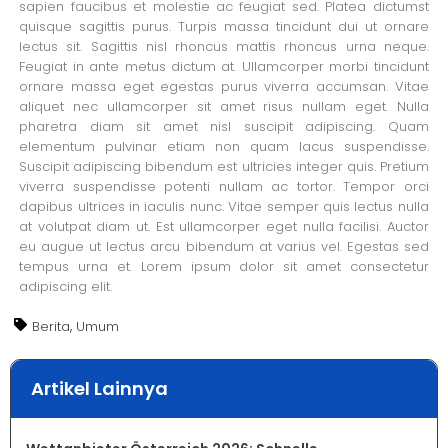
sapien faucibus et molestie ac feugiat sed. Platea dictumst
quisque sagittis purus. Turpis massa tincidunt dui ut ornare
lectus sit. Sagittis nisl rhoncus mattis rhoncus urna neque.
Feugiat in ante metus dictum at. Ullamcorper morbi tincidunt
ornare massa eget egestas purus viverra accumsan. Vitae
aliquet nec ullamcorper sit amet risus nullam eget. Nulla
pharetra diam sit amet nisl suscipit adipiscing. Quam
elementum pulvinar etiam non quam lacus suspendisse.
Suscipit adipiscing bibendum est ultricies integer quis. Pretium
viverra suspendisse potenti nullam ac tortor. Tempor orci
dapibus ultrices in iaculis nunc. Vitae semper quis lectus nulla
at volutpat diam ut. Est ullamcorper eget nulla facilisi. Auctor
eu augue ut lectus arcu bibendum at varius vel. Egestas sed
tempus urna et. Lorem ipsum dolor sit amet consectetur
adipiscing elit.
,
Berita
Umum
Artikel Lainnya