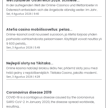
Wettanbieter Österreich 2026: Schnelle...
In der aufregenden Welt der Online-Casinos und Wettanbieter in
Österreich entwickeln sich die Angebote ständig weiter. Im Jahr...
Sel, 4 Agustus 2026 | 9:40
Atefia casino mobiilisovellus: pelaa...
Online-kasinot ovat nousseet suosioon, ja Atefia tarjoaa yhden
parhaista vaihtoehdoista pelaamiseen. Käyttäjät voivat nauttia yli
9 600 pelistä,...
Sen, 3 Agustus 2026 | 5:49
Nejlepší sloty na Tikitaka...
Online kasina nabízejí širokou škálu her, přičemž sloty jsou mezi
hráči jedny z nejoblíbenějších. Tikitaka Casino, jakožto moderní...
Sen, 3 Agustus 2026 | 4:28
Coronavirus disease 2019
COVID-19 is a contagious disease caused by the coronavirus
SARS-CoV-2. In January 2020, the disease spread worldwide,
resulting...