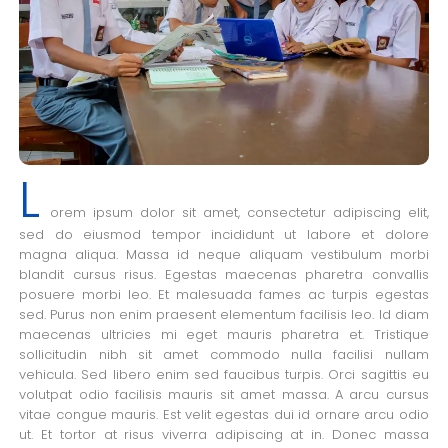
L
orem ipsum dolor sit amet, consectetur adipiscing elit,
sed do eiusmod tempor incididunt ut labore et dolore
magna aliqua. Massa id neque aliquam vestibulum morbi
blandit cursus risus. Egestas maecenas pharetra convallis
posuere morbi leo. Et malesuada fames ac turpis egestas
sed. Purus non enim praesent elementum facilisis leo. Id diam
maecenas ultricies mi eget mauris pharetra et. Tristique
sollicitudin nibh sit amet commodo nulla facilisi nullam
vehicula. Sed libero enim sed faucibus turpis. Orci sagittis eu
volutpat odio facilisis mauris sit amet massa. A arcu cursus
vitae congue mauris. Est velit egestas dui id ornare arcu odio
ut. Et tortor at risus viverra adipiscing at in. Donec massa