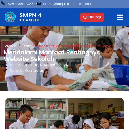
62822330008845
admin@smpn4kotasolok.sch.id
Hubungi
Beranda
Berita
Mendalami Manfaat Pentingnya Website Sekolah
Mendalami Manfaat Pentingnya
Website Sekolah
Diterbitkan : Sab, 17 Agustus 2024
Penulis : Ramadian