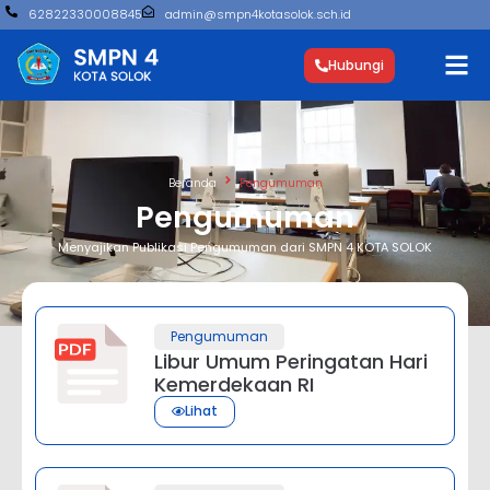
62822330008845
admin@smpn4kotasolok.sch.id
Hubungi
Beranda
Pengumuman
Pengumuman
Menyajikan Publikasi Pengumuman dari SMPN 4 KOTA SOLOK
Pengumuman
Libur Umum Peringatan Hari
Kemerdekaan RI
Lihat