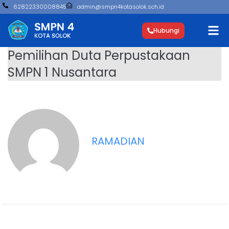
62822330008845
admin@smpn4kotasolok.sch.id
Hubungi
Pemilihan Duta Perpustakaan
SMPN 1 Nusantara
RAMADIAN