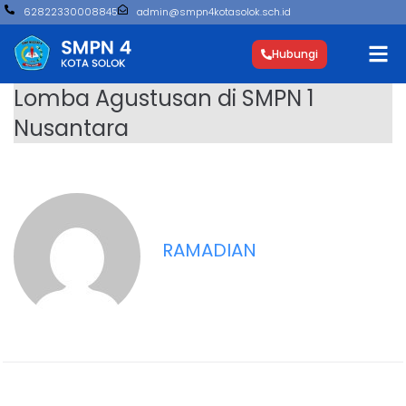
62822330008845
admin@smpn4kotasolok.sch.id
Hubungi
Lomba Agustusan di SMPN 1
Nusantara
RAMADIAN